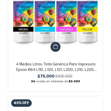
4 Medios Litros Tinta Genérica Para Impresora
Epson 664 L110, L120, L121, L200, L210, L220,
L300, L310, L350, L355, L365, L375, L380,
$75.000
$105.000
L395, L455
36
cuotas sin intereses de
$2.083
40
%
OFF