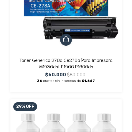
Toner Generico 278a Ce278a Para Impresora
M1536dnf P1566 P1606dn
$60.000
$80.000
36
cuotas sin intereses de
$1.667
29
%
OFF