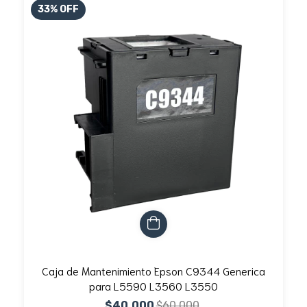
33
%
OFF
Caja de Mantenimiento Epson C9344 Generica
para L5590 L3560 L3550
$40.000
$60.000