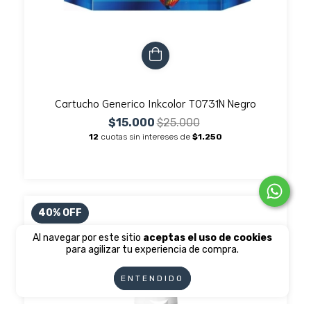
Cartucho Generico Inkcolor T0731N Negro
$15.000
$25.000
12
cuotas sin intereses de
$1.250
40
%
OFF
Al navegar por este sitio
aceptas el uso de cookies
para agilizar tu experiencia de compra.
ENTENDIDO