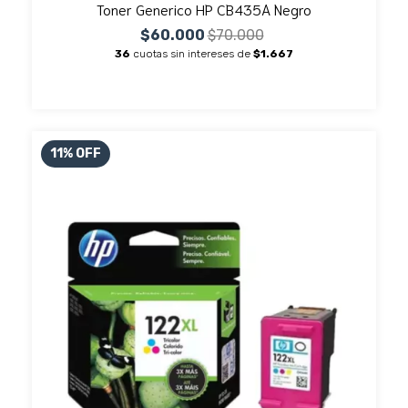
Toner Generico HP CB435A Negro
$60.000
$70.000
36
cuotas sin intereses de
$1.667
11
%
OFF