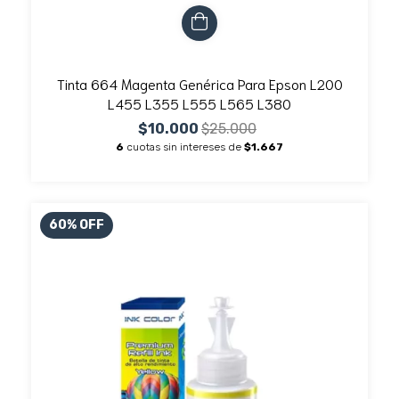
Tinta 664 Magenta Genérica Para Epson L200
L455 L355 L555 L565 L380
$10.000
$25.000
6
cuotas sin intereses de
$1.667
60
%
OFF