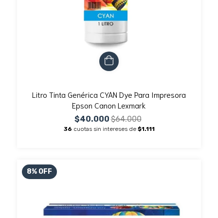
Litro Tinta Genérica CYAN Dye Para Impresora
Epson Canon Lexmark
$40.000
$64.000
36
cuotas sin intereses de
$1.111
8
%
OFF