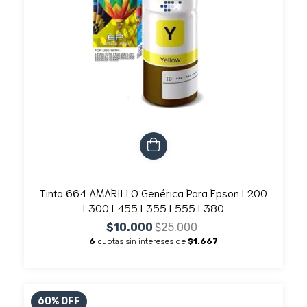
Tinta 664 AMARILLO Genérica Para Epson L200
L300 L455 L355 L555 L380
$10.000
$25.000
6
cuotas sin intereses de
$1.667
60
%
OFF