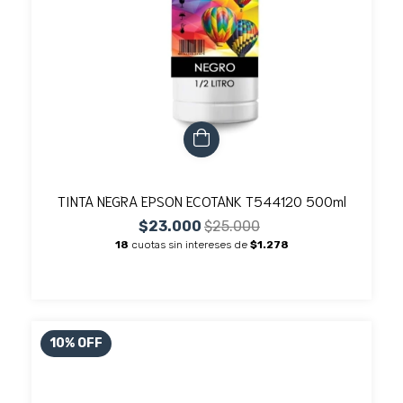
TINTA NEGRA EPSON ECOTANK T544120 500ml
$23.000
$25.000
18
cuotas sin intereses de
$1.278
10
%
OFF