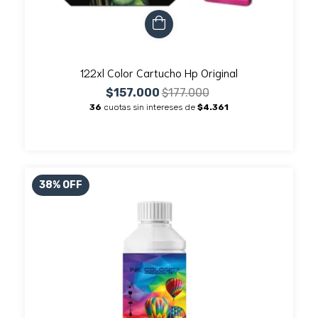
122xl Color Cartucho Hp Original
$157.000
$177.000
36
cuotas sin intereses de
$4.361
38
%
OFF