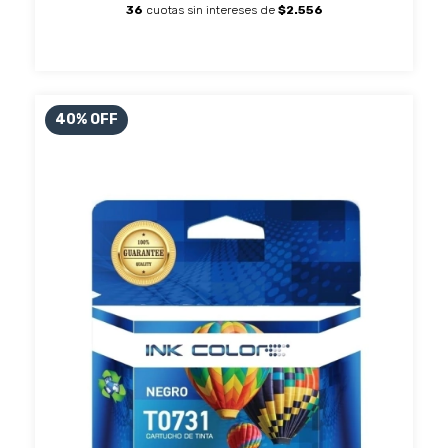
36
cuotas sin intereses de
$2.556
40
%
OFF