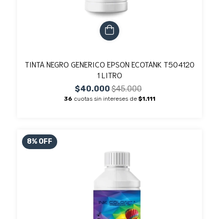
TINTA NEGRO GENERICO EPSON ECOTANK T504120
1 LITRO
$40.000
$45.000
36
cuotas sin intereses de
$1.111
8
%
OFF