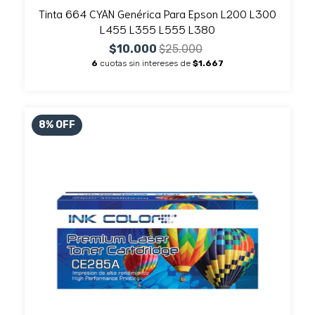
Tinta 664 CYAN Genérica Para Epson L200 L300
L455 L355 L555 L380
$10.000
$25.000
6
cuotas sin intereses de
$1.667
8
%
OFF