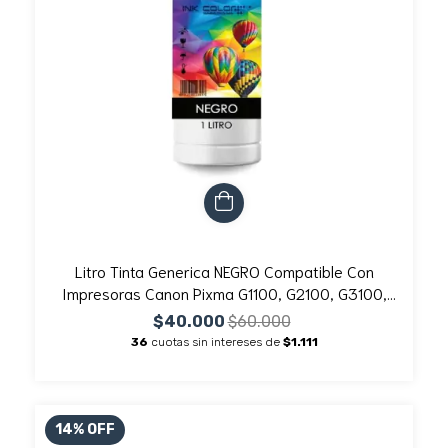
Litro Tinta Generica NEGRO Compatible Con
Impresoras Canon Pixma G1100, G2100, G3100,
G4100
$40.000
$60.000
36
cuotas sin intereses de
$1.111
14
%
OFF