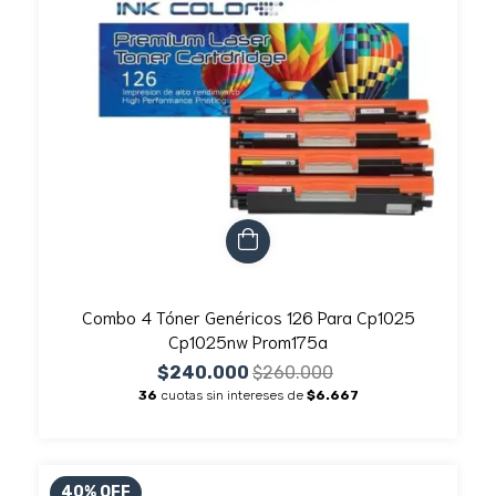
Combo 4 Tóner Genéricos 126 Para Cp1025
Cp1025nw Prom175a
$240.000
$260.000
36
cuotas sin intereses de
$6.667
40
%
OFF