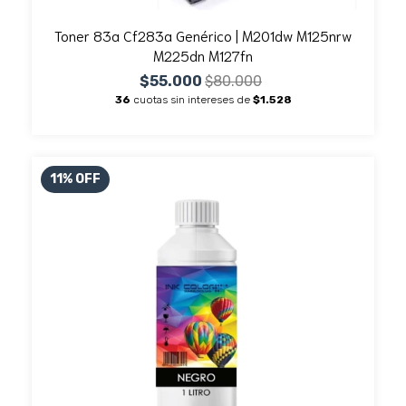
Toner 83a Cf283a Genérico | M201dw M125nrw
M225dn M127fn
$55.000
$80.000
36
cuotas sin intereses de
$1.528
11
%
OFF