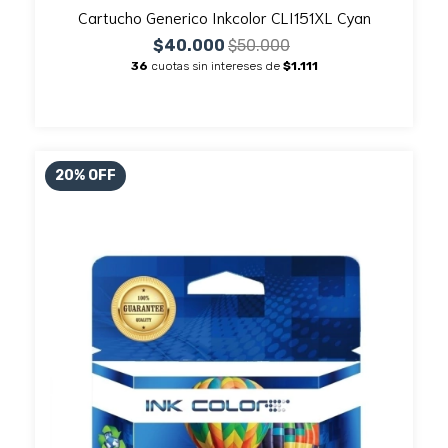
Cartucho Generico Inkcolor CLI151XL Cyan
$40.000
$50.000
36
cuotas sin intereses de
$1.111
20
%
OFF