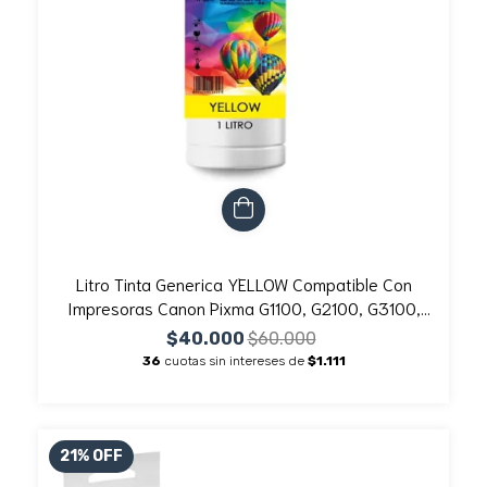
Litro Tinta Generica YELLOW Compatible Con
Impresoras Canon Pixma G1100, G2100, G3100,
G4100
$40.000
$60.000
36
cuotas sin intereses de
$1.111
21
%
OFF