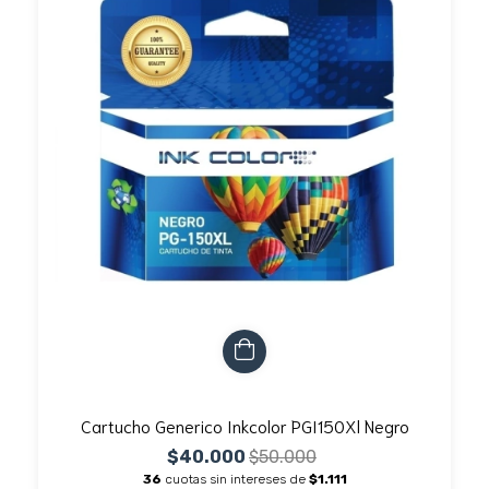
Cartucho Generico Inkcolor PGI150Xl Negro
$40.000
$50.000
36
cuotas sin intereses de
$1.111