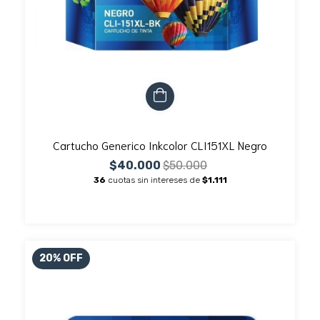
Cartucho Generico Inkcolor CLI151XL Negro
$40.000
$50.000
36
cuotas sin intereses de
$1.111
20
%
OFF