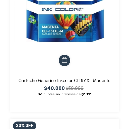
Cartucho Generico Inkcolor CLI151XL Magenta
$40.000
$50.000
36
cuotas sin intereses de
$1.111
20
%
OFF