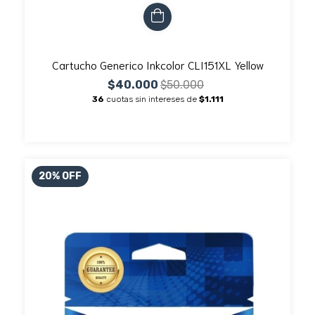
Cartucho Generico Inkcolor CLI151XL Yellow
$40.000
$50.000
36
cuotas sin intereses de
$1.111
20
%
OFF