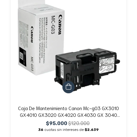
Caja De Mantenimiento Canon Mc-g03 GX3010
GX4010 GX3020 GX4020 GX4030 GX 3040
GX4040 GX3050 GX4050 GX3060 GX4060
$95.000
$120.000
36
cuotas sin intereses de
$2.639